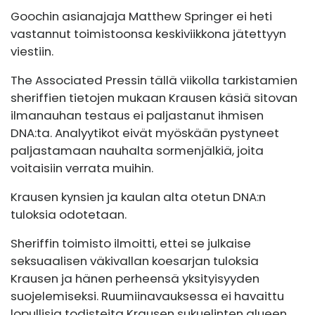
Goochin asianajaja Matthew Springer ei heti
vastannut toimistoonsa keskiviikkona jätettyyn
viestiin.
The Associated Pressin tällä viikolla tarkistamien
sheriffien tietojen mukaan Krausen käsiä sitovan
ilmanauhan testaus ei paljastanut ihmisen
DNA:ta. Analyytikot eivät myöskään pystyneet
paljastamaan nauhalta sormenjälkiä, joita
voitaisiin verrata muihin.
Krausen kynsien ja kaulan alta otetun DNA:n
tuloksia odotetaan.
Sheriffin toimisto ilmoitti, ettei se julkaise
seksuaalisen väkivallan koesarjan tuloksia
Krausen ja hänen perheensä yksityisyyden
suojelemiseksi. Ruumiinavauksessa ei havaittu
lopullisia todisteita Krausen sukuelinten alueen