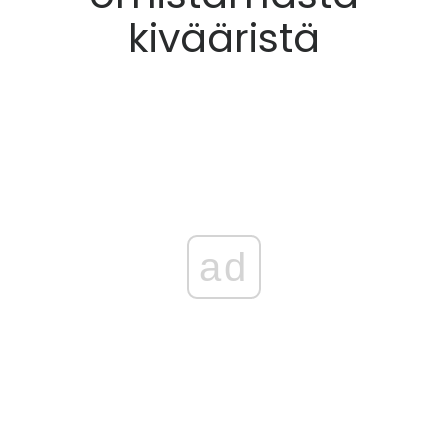
kivääristä
ad