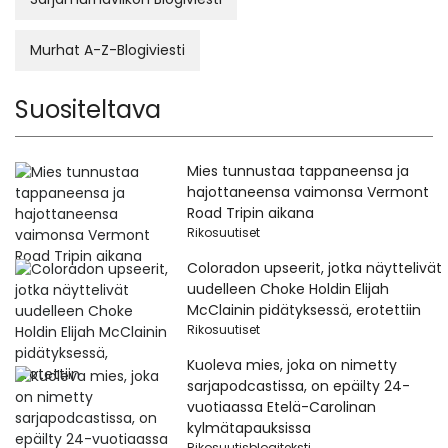
Murhat A-Z-Blogiviesti
Suositeltava
Mies tunnustaa tappaneensa ja
hajottaneensa vaimonsa Vermont
Road Tripin aikana
Rikosuutiset
Coloradon upseerit, jotka näyttelivät
uudelleen Choke Holdin Elijah
McClainin pidätyksessä, erotettiin
Rikosuutiset
Kuoleva mies, joka on nimetty
sarjapodcastissa, on epäilty 24-
vuotiaassa Etelä-Carolinan
kylmätapauksissa
Rikosuutisblogiteksti