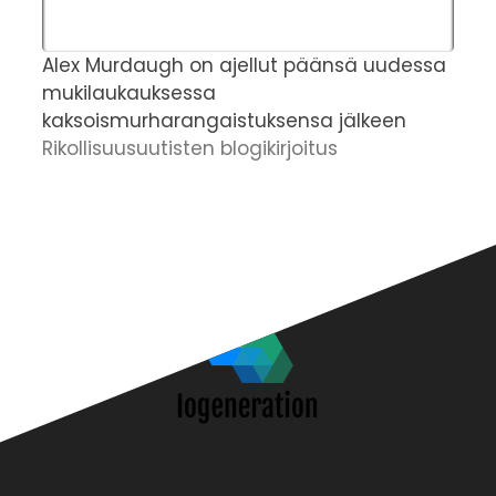
Alex Murdaugh on ajellut päänsä uudessa
T
mukilaukauksessa
v
kaksoismurharangaistuksensa jälkeen
v
Rikollisuusuutisten blogikirjoitus
h
R