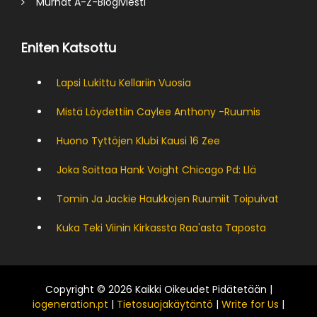
Murhat A-Z-Blogiviesti
Eniten Katsottu
Lapsi Lukittu Kellariin Vuosia
Mistä Löydettiin Caylee Anthony -ruumis
Huono Tyttöjen Klubi Kausi 16 Zee
Joka Soittaa Hank Voight Chicago Pd: Llä
Tomin Ja Jackie Haukkojen Ruumiit Toipuivat
Kuka Teki Viinin Kirkassta Raa'asta Taposta
Copyright © 2026 Kaikki Oikeudet Pidätetään |
iogeneration.pt
|
Tietosuojakäytäntö
|
Write for Us
|