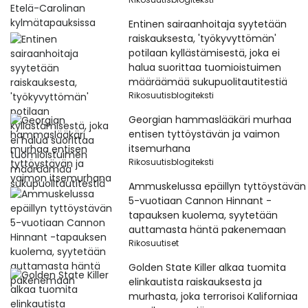
Entinen sairaanhoitaja syytetään
raiskauksesta, 'työkyvyttömän'
potilaan kyllästämisestä, joka ei
halua suorittaa tuomioistuimen
määräämää sukupuolitautitestiä
Rikosuutisblogiteksti
Georgian hammaslääkäri murhaa
entisen tyttöystävän ja vaimon
itsemurhana
Rikosuutisblogiteksti
Ammuskelussa epäillyn tyttöystävän
5-vuotiaan Cannon Hinnant -
tapauksen kuolema, syytetään
auttamasta häntä pakenemaan
Rikosuutiset
Golden State Killer alkaa tuomita
elinkautista raiskauksesta ja
murhasta, joka terrorisoi Kaliforniaa