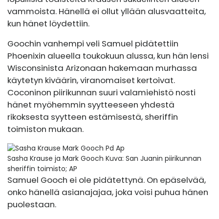
vammoista. Hänellä ei ollut yllään alusvaatteita,
kun hänet löydettiin.
Goochin vanhempi veli Samuel pidätettiin
Phoenixin alueella toukokuun alussa, kun hän lensi
Wisconsinista Arizonaan hakemaan murhassa
käytetyn kiväärin, viranomaiset kertoivat.
Coconinon piirikunnan suuri valamiehistö nosti
hänet myöhemmin syytteeseen yhdestä
rikoksesta syytteen estämisestä, sheriffin
toimiston mukaan.
Sasha Krause ja Mark Gooch
Kuva: San Juanin piirikunnan
sheriffin toimisto; AP
Samuel Gooch ei ole pidätettynä. On epäselvää,
onko hänellä asianajajaa, joka voisi puhua hänen
puolestaan.