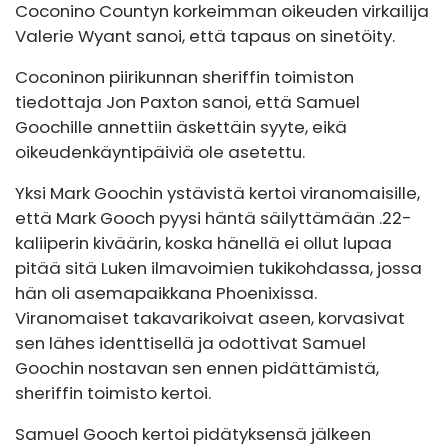
Coconino Countyn korkeimman oikeuden virkailija
Valerie Wyant sanoi, että tapaus on sinetöity.
Coconinon piirikunnan sheriffin toimiston
tiedottaja Jon Paxton sanoi, että Samuel
Goochille annettiin äskettäin syyte, eikä
oikeudenkäyntipäiviä ole asetettu.
Yksi Mark Goochin ystävistä kertoi viranomaisille,
että Mark Gooch pyysi häntä säilyttämään .22-
kaliiperin kiväärin, koska hänellä ei ollut lupaa
pitää sitä Luken ilmavoimien tukikohdassa, jossa
hän oli asemapaikkana Phoenixissa.
Viranomaiset takavarikoivat aseen, korvasivat
sen lähes identtisellä ja odottivat Samuel
Goochin nostavan sen ennen pidättämistä,
sheriffin toimisto kertoi.
Samuel Gooch kertoi pidätyksensä jälkeen