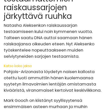
raiskaussarjojen
järkyttävä ruuhka
Natasha Aleksenkon raiskaussarjan
testaamiseen kului noin kymmenen vuotta.
Talteen saatu DNA auttoi saamaan hänen
raiskaajansa oikeuden eteen. Nyt Aleksenko
työskentelee nopeuttaakseen muiden
selviytyneiden sarjojen testaamista.
Katso koko jakso
Pohjois-Arizonasta löydetyn naisen kallosta
otettu luoti ammuttiin hänen kuolemaansa
syytetyn ilmavoimien lentäjän omistamasta
kivääristä, viranomaiset kertoivat keskiviikkona.
Mark Gooch on kiistänyt syyllisyytensä
ensimmäisen asteen murhaan ja muihin