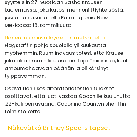
syytteisiin 27-vuotiaan Sasha Krausen
kuolemassa, joka katosi mennoniittiyhteisöstä,
jossa hän asui lähellä Farmingtonia New
Mexicossa 18. tammikuuta.
Hänen ruumiinsa löydettiin metsätieltä
Flagstaffin pohjoispuolella yli kuukautta
myöhemmin. Ruumiinavaus totesi, että Krause,
joka oli aiemmin koulun opettaja Texasissa, kuoli
ampumahaavaan päähän ja oli kärsinyt
tylppävamman.
Osavaltion rikoslaboratoriotestien tulokset
osoittavat, että luoti vastaa Goochille kuulunutta
.22-kaliiperikivääriä, Coconino Countyn sheriffin
toimisto kertoi.
Näkevätkö Britney Spears Lapset