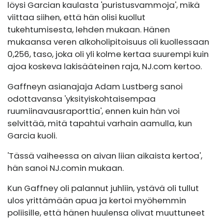
löysi Garcian kaulasta 'puristusvammoja', mikä
viittaa siihen, että hän olisi kuollut
tukehtumisesta, lehden mukaan. Hänen
mukaansa veren alkoholipitoisuus oli kuollessaan
0,256, taso, joka oli yli kolme kertaa suurempi kuin
ajoa koskeva lakisääteinen raja,
NJ.com
kertoo.
Gaffneyn asianajaja Adam Lustberg sanoi
odottavansa 'yksityiskohtaisempaa
ruumiinavausraporttia', ennen kuin hän voi
selvittää, mitä tapahtui varhain aamulla, kun
Garcia kuoli.
'Tässä vaiheessa on aivan liian aikaista kertoa',
hän sanoi
NJ.comin
mukaan.
Kun Gaffney oli palannut juhliin, ystävä oli tullut
ulos yrittämään apua ja kertoi myöhemmin
poliisille, että hänen huulensa olivat muuttuneet