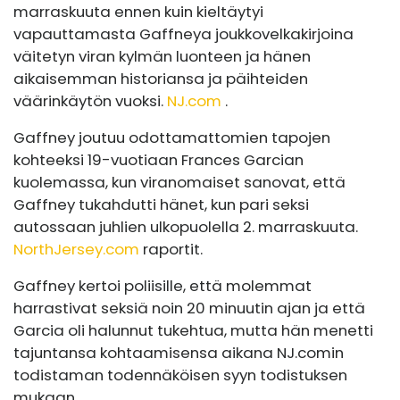
marraskuuta ennen kuin kieltäytyi
vapauttamasta Gaffneya joukkovelkakirjoina
väitetyn viran kylmän luonteen ja hänen
aikaisemman historiansa ja päihteiden
väärinkäytön vuoksi.
NJ.com
.
Gaffney joutuu odottamattomien tapojen
kohteeksi 19-vuotiaan Frances Garcian
kuolemassa, kun viranomaiset sanovat, että
Gaffney tukahdutti hänet, kun pari seksi
autossaan juhlien ulkopuolella 2. marraskuuta.
NorthJersey.com
raportit.
Gaffney kertoi poliisille, että molemmat
harrastivat seksiä noin 20 minuutin ajan ja että
Garcia oli halunnut tukehtua, mutta hän menetti
tajuntansa kohtaamisensa aikana
NJ.comin
todistaman todennäköisen syyn todistuksen
mukaan.