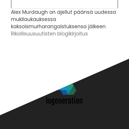
Alex Murdaugh on ajellut päänsä uudessa
T
mukilaukauksessa
v
kaksoismurharangaistuksensa jälkeen
v
Rikollisuusuutisten blogikirjoitus
h
R