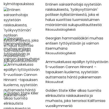
Entinen sairaanhoitaja syytetään
raiskauksesta, 'työkyvyttömän'
potilaan kyllästämisestä, joka ei
halua suorittaa tuomioistuimen
määräämää sukupuolitautitestiä
Rikosuutisblogiteksti
Georgian hammaslääkäri murhaa
entisen tyttöystävän ja vaimon
itsemurhana
Rikosuutisblogiteksti
Ammuskelussa epäillyn tyttöystävän
5-vuotiaan Cannon Hinnant -
tapauksen kuolema, syytetään
auttamasta häntä pakenemaan
Rikosuutiset
Golden State Killer alkaa tuomita
elinkautista raiskauksesta ja
murhasta, joka terrorisoi Kaliforniaa
vuosikymmeniä