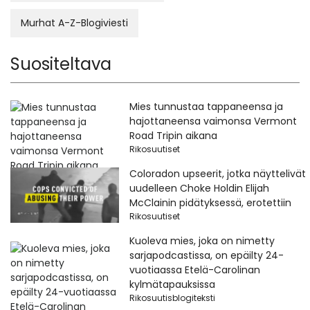
Murhat A-Z-Blogiviesti
Suositeltava
Mies tunnustaa tappaneensa ja
hajottaneensa vaimonsa Vermont
Road Tripin aikana
Rikosuutiset
Coloradon upseerit, jotka näyttelivät
uudelleen Choke Holdin Elijah
McClainin pidätyksessä, erotettiin
Rikosuutiset
Kuoleva mies, joka on nimetty
sarjapodcastissa, on epäilty 24-
vuotiaassa Etelä-Carolinan
kylmätapauksissa
Rikosuutisblogiteksti