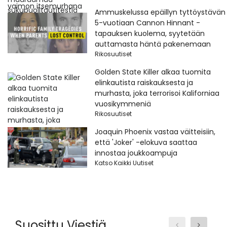
Ammuskelussa epäillyn tyttöystävän
5-vuotiaan Cannon Hinnant -
tapauksen kuolema, syytetään
auttamasta häntä pakenemaan
Rikosuutiset
Golden State Killer alkaa tuomita
elinkautista raiskauksesta ja
murhasta, joka terrorisoi Kaliforniaa
vuosikymmeniä
Rikosuutiset
Joaquin Phoenix vastaa väitteisiin,
että 'Joker' -elokuva saattaa
innostaa joukkoampuja
Katso Kaikki Uutiset
Suosittu Viestiä