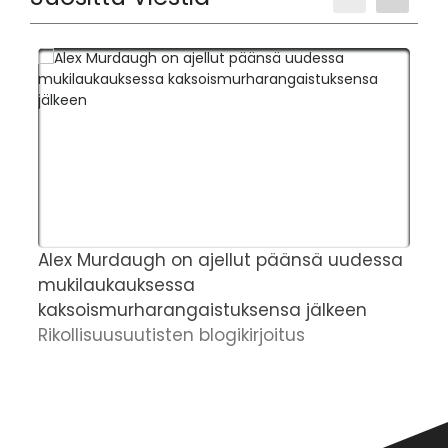
Alex Murdaugh on ajellut päänsä uudessa
T
mukilaukauksessa
v
kaksoismurharangaistuksensa jälkeen
v
Rikollisuusuutisten blogikirjoitus
h
R