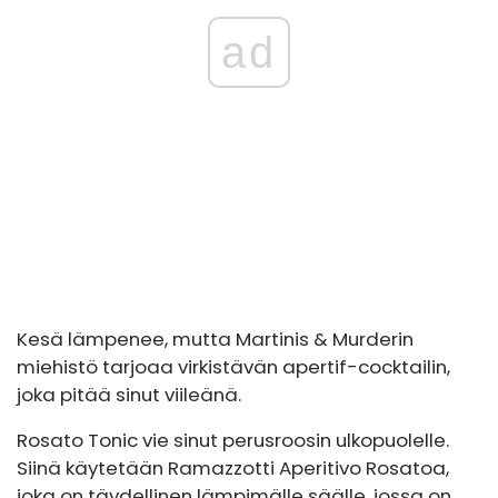
ad
Kesä lämpenee, mutta Martinis & Murderin
miehistö tarjoaa virkistävän apertif-cocktailin,
joka pitää sinut viileänä.
Rosato Tonic vie sinut perusroosin ulkopuolelle.
Siinä käytetään Ramazzotti Aperitivo Rosatoa,
joka on täydellinen lämpimälle säälle, jossa on