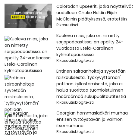
Coloradon upseerit, jotka näyttelivät
uudelleen Choke Holdin Elijah
McClainin pidätyksessä, erotettiin
Rikosuutiset
Kuoleva mies, joka on nimetty
sarjapodcastissa, on epäilty 24-
vuotiaassa Etelä-Carolinan
kylmätapauksissa
Rikosuutisblogiteksti
Entinen sairaanhoitaja syytetään
raiskauksesta, 'työkyvyttömän'
potilaan kyllästämisestä, joka ei
halua suorittaa tuomioistuimen
määräämää sukupuolitautitestiä
Rikosuutisblogiteksti
Georgian hammaslääkäri murhaa
entisen tyttöystävän ja vaimon
itsemurhana
Rikosuutisblogiteksti