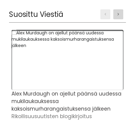
Suosittu Viestiä
Alex Murdaugh on ajellut päänsä uudessa
T
mukilaukauksessa
v
kaksoismurharangaistuksensa jälkeen
v
Rikollisuusuutisten blogikirjoitus
h
R