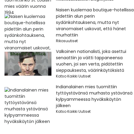
Naisen kuolemaa boutique-hotellissa
pidettiin alun perin
sydänkohtauksena, mutta nyt
viranomaiset uskovat, että hänet
murhattiin
Rikosuutiset
Valkoinen nationalisti, joka asettui
senaattiin ja väitti tappaneensa
vuohen, joi sen verta, pidätettiin
sieppauksesta, väärinkäytöksistä
Katso Kaikki Uutiset
Indianalainen mies tuomittiin
tyttöystävänsä murhasta ystävänsä
kylpyammeessa hyväksikäytön
jälkeen
Katso Kaikki Uutiset