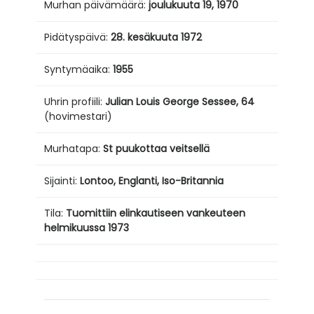
Murhan päivämäärä:
joulukuuta 19,
1970
Pidätyspäivä:
28. kesäkuuta
1972
Syntymäaika:
1955
Uhrin profiili:
Julian Louis George Sessee, 64
(hovimestari)
Murhatapa:
St
puukottaa veitsellä
Sijainti:
Lontoo, Englanti, Iso-Britannia
Tila:
Tuomittiin elinkautiseen vankeuteen
helmikuussa 1973