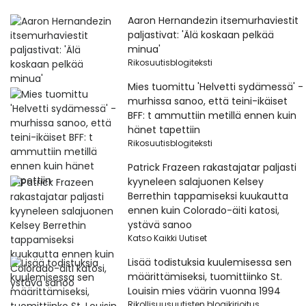
Aaron Hernandezin itsemurhaviestit
paljastivat: 'Älä koskaan pelkää
minua'
Rikosuutisblogiteksti
Mies tuomittu 'Helvetti sydämessä' -
murhissa sanoo, että teini-ikäiset
BFF: t ammuttiin metillä ennen kuin
hänet tapettiin
Rikosuutisblogiteksti
Patrick Frazeen rakastajatar paljasti
kyyneleen salajuonen Kelsey
Berrethin tappamiseksi kuukautta
ennen kuin Colorado-äiti katosi,
ystävä sanoo
Katso Kaikki Uutiset
Lisää todistuksia kuulemisessa sen
määrittämiseksi, tuomittiinko St.
Louisin mies väärin vuonna 1994
Rikollisuusuutisten blogikirjoitus