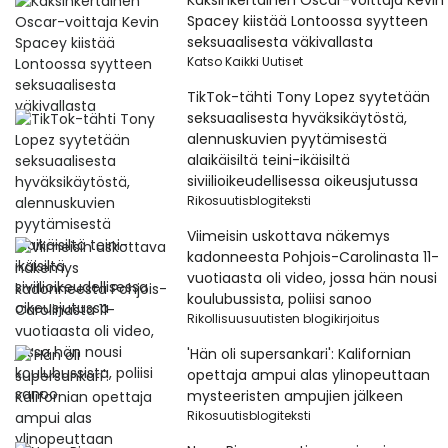
Kaksinkertainen Oscar-voittaja Kevin
Spacey kiistää Lontoossa syytteen
seksuaalisesta väkivallasta
Katso Kaikki Uutiset
TikTok-tähti Tony Lopez syytetään
seksuaalisesta hyväksikäytöstä,
alennuskuvien pyytämisestä
alaikäisiltä teini-ikäisiltä
siviilioikeudellisessa oikeusjutussa
Rikosuutisblogiteksti
Viimeisin uskottava näkemys
kadonneesta Pohjois-Carolinasta 11-
vuotiaasta oli video, jossa hän nousi
koulubussista, poliisi sanoo
Rikollisuusuutisten blogikirjoitus
'Hän oli supersankari': Kalifornian
opettaja ampui alas ylinopeuttaan
mysteeristen ampujien jälkeen
Rikosuutisblogiteksti