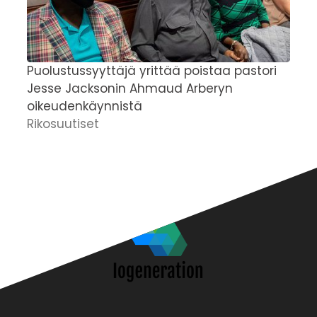
Puolustussyyttäjä yrittää poistaa pastori
I
Jesse Jacksonin Ahmaud Arberyn
h
oikeudenkäynnistä
p
Rikosuutiset
R