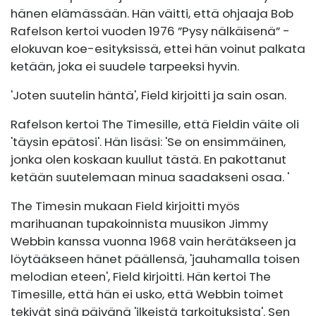
hänen elämässään. Hän väitti, että ohjaaja Bob
Rafelson kertoi vuoden 1976 ”Pysy nälkäisenä” -
elokuvan koe-esityksissä, ettei hän voinut palkata
ketään, joka ei suudele tarpeeksi hyvin.
'Joten suutelin häntä', Field kirjoitti ja sain osan.
Rafelson kertoi The Timesille, että Fieldin väite oli
'täysin epätosi'. Hän lisäsi: 'Se on ensimmäinen,
jonka olen koskaan kuullut tästä. En pakottanut
ketään suutelemaan minua saadakseni osaa. '
The Timesin mukaan Field kirjoitti myös
marihuanan tupakoinnista muusikon Jimmy
Webbin kanssa vuonna 1968 vain herätäkseen ja
löytääkseen hänet päällensä, 'jauhamalla toisen
melodian eteen', Field kirjoitti. Hän kertoi The
Timesille, että hän ei usko, että Webbin toimet
tekivät sinä päivänä 'ilkeistä tarkoituksista'. Sen