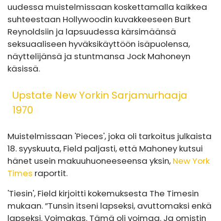
uudessa muistelmissaan koskettamalla kaikkea
suhteestaan ​​Hollywoodin kuvakkeeseen Burt
Reynoldsiin ja lapsuudessa kärsimäänsä
seksuaaliseen hyväksikäyttöön isäpuolensa,
näyttelijänsä ja stuntmansa Jock Mahoneyn
käsissä.
Upstate New Yorkin Sarjamurhaaja
1970
Muistelmissaan 'Pieces', joka oli tarkoitus julkaista
18. syyskuuta, Field paljasti, että Mahoney kutsui
hänet usein makuuhuoneeseensa yksin,
New York
Times
raportit.
'Tiesin', Field kirjoitti kokemuksesta The Timesin
mukaan. ”Tunsin itseni lapseksi, avuttomaksi enkä
lapseksi. Voimakas. Tämä oli voimaa. Ja omistin