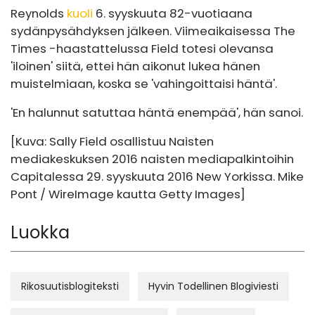
Reynolds
kuoli
6. syyskuuta 82-vuotiaana
sydänpysähdyksen jälkeen. Viimeaikaisessa The
Times -haastattelussa Field totesi olevansa
'iloinen' siitä, ettei hän aikonut lukea hänen
muistelmiaan, koska se 'vahingoittaisi häntä'.
'En halunnut satuttaa häntä enempää', hän sanoi.
[Kuva: Sally Field osallistuu Naisten
mediakeskuksen 2016 naisten mediapalkintoihin
Capitalessa 29. syyskuuta 2016 New Yorkissa. Mike
Pont / WireImage kautta Getty Images]
Luokka
Rikosuutisblogiteksti
Hyvin Todellinen Blogiviesti