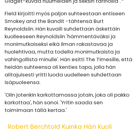
Gidget-kuvaa huumeiden ja seksin tarinoilla . ”
Field kirjoitti myös paljon suhteestaan ​​entiseen
Smokey and the Bandit -tähtensä Burt
Reynoldsiin. Hän kuvaili suhdettaan äskettäin
kuolleeseen Reynoldsiin 'hämmentäväksi ja
monimutkaiseksi eikä ilman rakastavaa ja
huolehtivaa, mutta todella monimutkaista ja
vahingollista minulle'. Hän esitti The Timesille, että
heidän suhteensa oli kenties tapa, jolla hän
alitajuisesti yritti luoda uudelleen suhdettaan
isäpuoleensa.
'Olin jotenkin karkottamassa jotain, joka oli pakko
karkottaa', hän sanoi. 'Yritin saada sen
toimimaan tällä kertaa.'
Robert Berchtold Kuinka Hän Kuoli