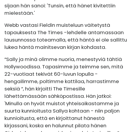
sijaan hän sanoi: 'Tunsin, että hänet kivitettiin
mielestään.'
Webb vastasi Fieldin muisteluun väitetystä
tapauksesta The Times -lehdelle antamassaan
lausunnossa toteamalla, että häntä ei ole sallittu
lukea häntä mainitsevan kirjan kohdasta.
”Sally ja minä olimme nuoria, menestyviä tähtiä
Hollywoodissa. Tapasimme ja teimme sen, mitä
22-vuotiaat tekivät 60-luvun lopulla -
hengailimme, poltimme kattilaa, harrastimme
seksiä ”, hän kirjoitti The Timesille
lähettämässään sähköpostissa. Hän jatkoi:
'Minulla on hyvät muistot yhteisaikastamme ja
suurta kunnioitusta Sallya kohtaan - niin paljon
kunnioitusta, että en kirjoittanut hänestä
kirjassani, koska en halunnut pilata hänen