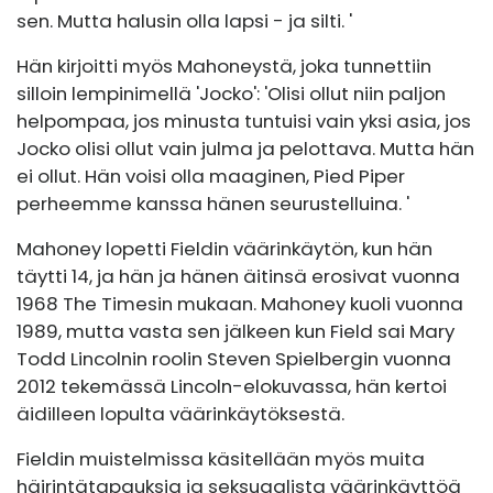
sen. Mutta halusin olla lapsi - ja silti. '
Hän kirjoitti myös Mahoneystä, joka tunnettiin
silloin lempinimellä 'Jocko': 'Olisi ollut niin paljon
helpompaa, jos minusta tuntuisi vain yksi asia, jos
Jocko olisi ollut vain julma ja pelottava. Mutta hän
ei ollut. Hän voisi olla maaginen, Pied Piper
perheemme kanssa hänen seurustelluina. '
Mahoney lopetti Fieldin väärinkäytön, kun hän
täytti 14, ja hän ja hänen äitinsä erosivat vuonna
1968 The Timesin mukaan. Mahoney kuoli vuonna
1989, mutta vasta sen jälkeen kun Field sai Mary
Todd Lincolnin roolin Steven Spielbergin vuonna
2012 tekemässä Lincoln-elokuvassa, hän kertoi
äidilleen lopulta väärinkäytöksestä.
Fieldin muistelmissa käsitellään myös muita
häirintätapauksia ja seksuaalista väärinkäyttöä