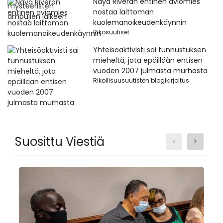
Naya Riveran entinen aviomies
nostaa laittoman
kuolemanoikeudenkäynnin
Rikosuutiset
Yhteisöaktivisti sai tunnustuksen
mieheltä, jota epäillään entisen
vuoden 2007 julmasta murhasta
Rikollisuusuutisten blogikirjoitus
Suosittu Viestiä