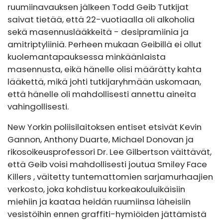
ruumiinavauksen jälkeen
Todd Geib
Tutkijat
saivat tietää, että 22-vuotiaalla oli alkoholia
sekä masennuslääkkeitä - desipramiinia ja
amitriptyliiniä. Perheen mukaan Geibillä ei ollut
kuolemantapauksessa minkäänlaista
masennusta, eikä hänelle olisi määrätty kahta
lääkettä, mikä johti tutkijaryhmään uskomaan,
että hänelle oli mahdollisesti annettu aineita
vahingollisesti.
New Yorkin poliisilaitoksen entiset etsivät Kevin
Gannon, Anthony Duarte, Michael Donovan ja
rikosoikeusprofessori Dr. Lee Gilbertson väittävät,
että Geib voisi mahdollisesti joutua
Smiley Face
Killers
, väitetty tuntemattomien sarjamurhaajien
verkosto, joka kohdistuu korkeakouluikäisiin
miehiin ja kaataa heidän ruumiinsa läheisiin
vesistöihin ennen graffiti-hymiöiden jättämistä