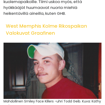
kuolemapaikoille. Tiimi uskoo myös, että
hyökkääjät huumaavat nuoria miehiä
heikentävillä aineilla, kuten GHB.
West Memphis Kolme Rikospaikan
Valokuvat Graafinen
Mahdollinen Smiley Face Killers -uhri Todd Geib.
Kuva: Kathy