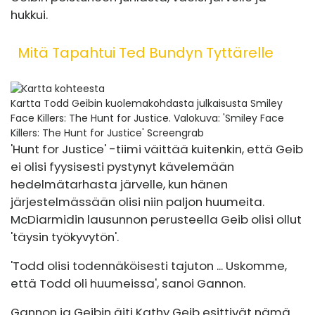
hukkui.
Mitä Tapahtui Ted Bundyn Tyttärelle
Kartta Todd Geibin kuolemakohdasta julkaisusta Smiley
Face Killers: The Hunt for Justice.
Valokuva: 'Smiley Face
Killers: The Hunt for Justice' Screengrab
'Hunt for Justice' -tiimi väittää kuitenkin, että Geib
ei olisi fyysisesti pystynyt kävelemään
hedelmätarhasta järvelle, kun hänen
järjestelmässään olisi niin paljon huumeita.
McDiarmidin lausunnon perusteella Geib olisi ollut
'täysin työkyvytön'.
'Todd olisi todennäköisesti tajuton ... Uskomme,
että Todd oli huumeissa', sanoi Gannon.
Gannon ja Geibin äiti Kathy Geib esittivät nämä