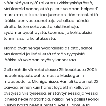
'väärinkäytettyjä' tai otettu virkistyskäytössä,
McDiarmid sanoo, että pillerit voidaan 'helposti'
murskata ja liukastaa juomaan. Hän totesi, että
lääkkeiden vastaanottaja voi alkaa nähdä
oireita, kuten sekavuutta, aistiharhoja,
sydämenpysähdystä, koomaa ja kohtauksia
tunnin sisällä kulutuksesta.
'Nämä ovat hengenvaarallisia asioita', sanoi
McDiarmid ja lisäsi, että tämän tyyppisiä
lääkkeitä voidaan myös yliannostaa.
Geib nähtiin viimeksi elossa 25. kesäkuuta 2005
hedelmäpuutapahtumassa Muskegonin
maaseudulla, Michiganissa. Hän oli kadonnut 22
päivää, ennen kuin hänet löydettiin kelluvan
pystyssä yksityisessä, eristäytyneessä järvessä
lähellä hedelmätarhaa. Paikallinen poliisi teorioi
Geibin poistuneen juhlasta, vaelsi järvelle ja