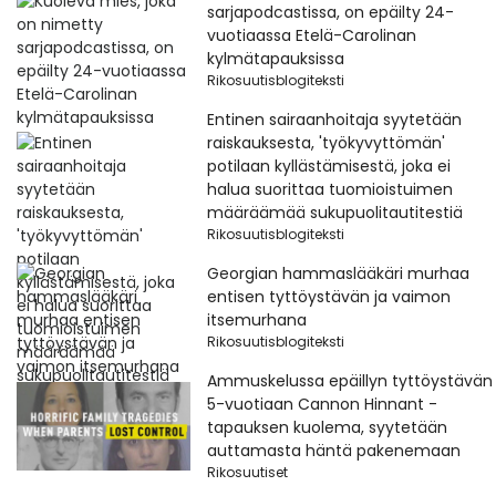
sarjapodcastissa, on epäilty 24-
vuotiaassa Etelä-Carolinan
kylmätapauksissa
Rikosuutisblogiteksti
Entinen sairaanhoitaja syytetään
raiskauksesta, 'työkyvyttömän'
potilaan kyllästämisestä, joka ei
halua suorittaa tuomioistuimen
määräämää sukupuolitautitestiä
Rikosuutisblogiteksti
Georgian hammaslääkäri murhaa
entisen tyttöystävän ja vaimon
itsemurhana
Rikosuutisblogiteksti
Ammuskelussa epäillyn tyttöystävän
5-vuotiaan Cannon Hinnant -
tapauksen kuolema, syytetään
auttamasta häntä pakenemaan
Rikosuutiset