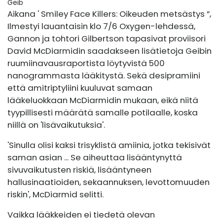
Geib
Aikana '
Smiley Face Killers: Oikeuden metsästys
”,
Ilmestyi lauantaisin klo 7/6 Oxygen-lehdessä,
Gannon ja tohtori Gilbertson tapasivat proviisori
David McDiarmidin saadakseen lisätietoja Geibin
ruumiinavausraportista löytyvistä 500
nanogrammasta lääkitystä. Sekä desipramiini
että amitriptyliini kuuluvat samaan
lääkeluokkaan McDiarmidin mukaan, eikä niitä
tyypillisesti määrätä samalle potilaalle, koska
niillä on 'lisävaikutuksia'.
'Sinulla olisi kaksi trisyklistä amiinia, jotka tekisivät
saman asian ... Se aiheuttaa lisääntynyttä
sivuvaikutusten riskiä, ​​lisääntyneen
hallusinaatioiden, sekaannuksen, levottomuuden
riskin', McDiarmid selitti.
Vaikka lääkkeiden ei tiedetä olevan