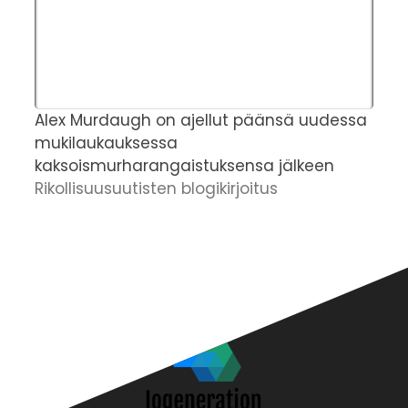
Alex Murdaugh on ajellut päänsä uudessa
T
mukilaukauksessa
v
kaksoismurharangaistuksensa jälkeen
v
Rikollisuusuutisten blogikirjoitus
h
R